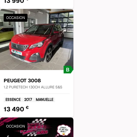
13 990
OCCASION
PEUGEOT
3008
1.2 PURETECH 130CH ALLURE S&S
ESSENCE
2017
MANUELLE
€
13 490
OCCASION