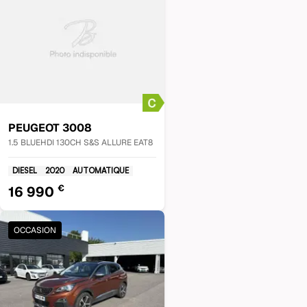
PEUGEOT
3008
1.5 BLUEHDI 130CH S&S ALLURE EAT8
DIESEL
2020
AUTOMATIQUE
€
16 990
OCCASION