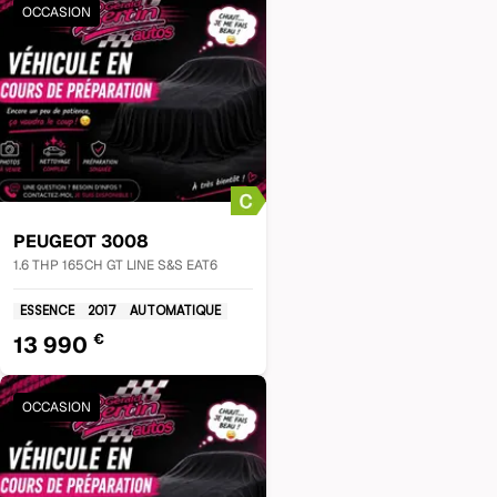
OCCASION
PEUGEOT
3008
1.6 THP 165CH GT LINE S&S EAT6
ESSENCE
2017
AUTOMATIQUE
€
13 990
OCCASION