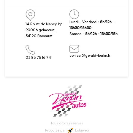
Lundi - Vendredi :
8h/12h -
14 Route de Nancy, bp
13h30/18h30
90006 gelacourt,
Samedi :
8h/12h - 13h30/18h
54120 Baccarat
contact@gerald-bertin.fr
03 83 75 16 74
Tous droits réservés
Propulsé par
Loluweb