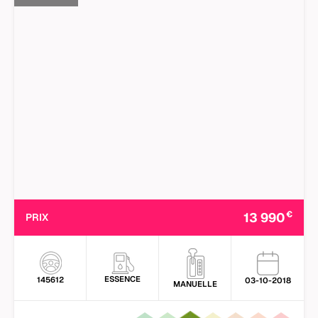
€
13 990
PRIX
ESSENCE
145612
03-10-2018
MANUELLE