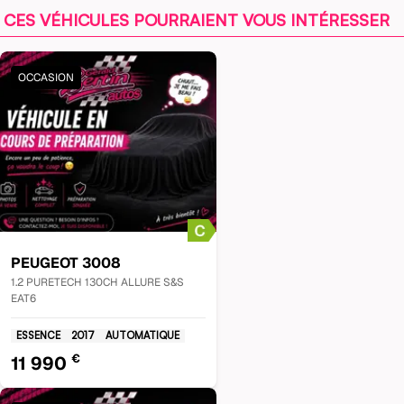
CES VÉHICULES POURRAIENT VOUS INTÉRESSER
OCCASION
PEUGEOT
3008
1.2 PURETECH 130CH ALLURE S&S
EAT6
ESSENCE
2017
AUTOMATIQUE
€
11 990