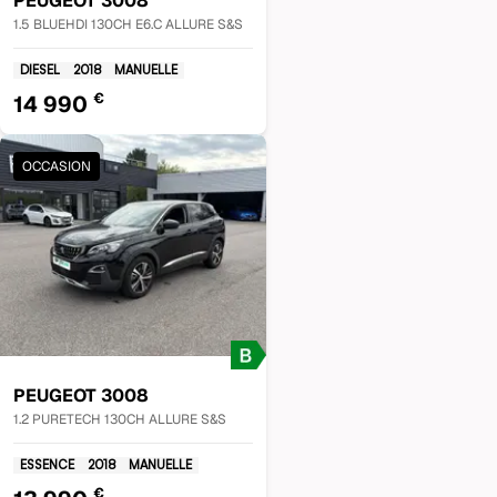
PEUGEOT
3008
1.5 BLUEHDI 130CH E6.C ALLURE S&S
DIESEL
2018
MANUELLE
€
14 990
OCCASION
PEUGEOT
3008
1.2 PURETECH 130CH ALLURE S&S
ESSENCE
2018
MANUELLE
€