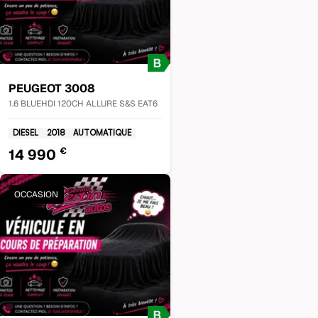
PEUGEOT
3008
1.6 BLUEHDI 120CH ALLURE S&S EAT6
DIESEL
2018
AUTOMATIQUE
€
14 990
OCCASION