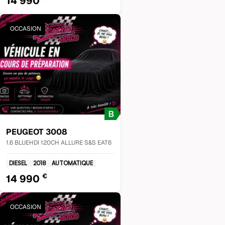
14 990
OCCASION
PEUGEOT
3008
1.6 BLUEHDI 120CH ALLURE S&S EAT6
DIESEL
2018
AUTOMATIQUE
€
14 990
OCCASION