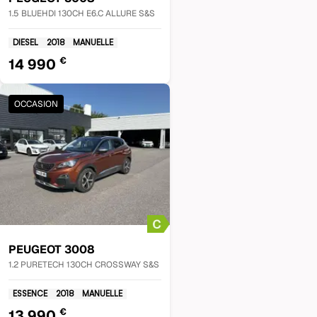
1.5 BLUEHDI 130CH E6.C ALLURE S&S
DIESEL
2018
MANUELLE
€
14 990
OCCASION
PEUGEOT
3008
1.2 PURETECH 130CH CROSSWAY S&S
ESSENCE
2018
MANUELLE
€
13 990