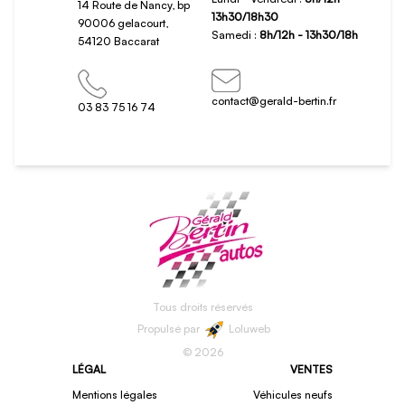
14 Route de Nancy, bp
13h30/18h30
90006 gelacourt,
Samedi :
8h/12h - 13h30/18h
54120 Baccarat
contact@gerald-bertin.fr
03 83 75 16 74
Tous droits réservés
Propulsé par
Loluweb
©
2026
LÉGAL
VENTES
Mentions légales
Véhicules neufs