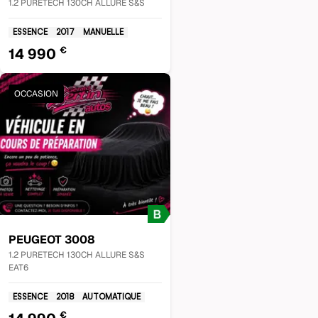
1.2 PURETECH 130CH ALLURE S&S
ESSENCE
2017
MANUELLE
€
14 990
OCCASION
PEUGEOT
3008
1.2 PURETECH 130CH ALLURE S&S
EAT6
ESSENCE
2018
AUTOMATIQUE
€