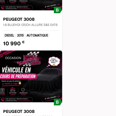
PEUGEOT
3008
1.6 BLUEHDI 120CH ALLURE S&S EAT6
DIESEL
2015
AUTOMATIQUE
€
10 990
OCCASION
PEUGEOT
3008