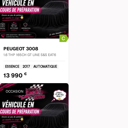
PEUGEOT
3008
1.6 THP 165CH GT LINE S&S EAT6
ESSENCE
2017
AUTOMATIQUE
€
13 990
OCCASION