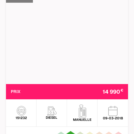
€
14 990
PRIX
DIESEL
151232
09-03-2018
MANUELLE