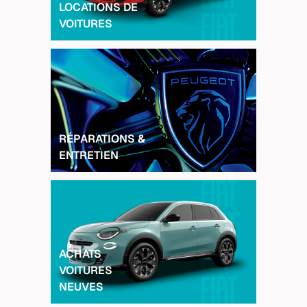
LOCATIONS DE
VOITURES
RÉPARATIONS &
ENTRETIEN
ACHATS
VOITURES
NEUVES