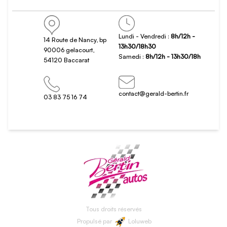
Lundi - Vendredi :
8h/12h -
14 Route de Nancy, bp
13h30/18h30
90006 gelacourt,
Samedi :
8h/12h - 13h30/18h
54120 Baccarat
contact@gerald-bertin.fr
03 83 75 16 74
Tous droits réservés
Propulsé par
Loluweb