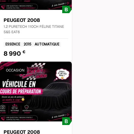
PEUGEOT
2008
1.2 PURETECH 110CH FÉLINE TITANE
S&S EAT6
ESSENCE
2015
AUTOMATIQUE
€
8 990
OCCASION
PEUGEOT
2008