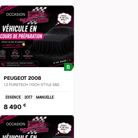
OCCASION
PEUGEOT
2008
1.2 PURETECH 110CH STYLE S&S
ESSENCE
2017
MANUELLE
€
8 490
OCCASION