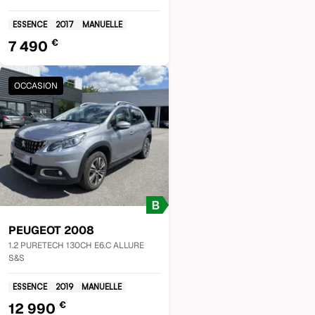
ESSENCE
2017
MANUELLE
€
7 490
OCCASION
PEUGEOT
2008
1.2 PURETECH 130CH E6.C ALLURE
S&S
ESSENCE
2019
MANUELLE
€
12 990