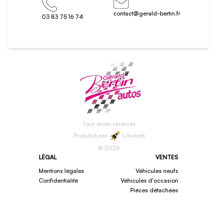
contact@gerald-bertin.fr
03 83 75 16 74
Tous droits réservés
Propulsé par
Loluweb
©
2026
LÉGAL
VENTES
Mentions légales
Véhicules neufs
Confidentialité
Véhicules d'occasion
Piéces détachées