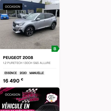
OCCASION
PEUGEOT
2008
1.2 PURETECH 130CH S&S ALLURE
ESSENCE
2020
MANUELLE
€
16 490
OCCASION