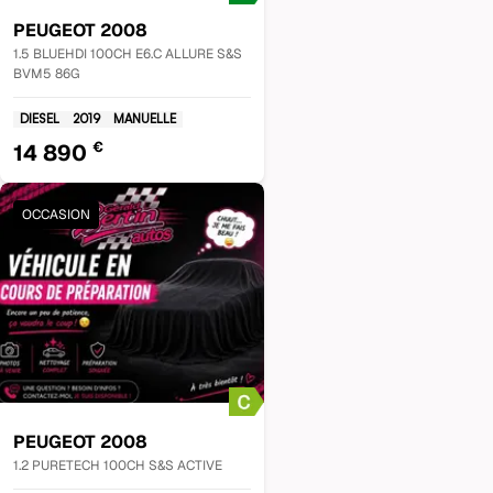
PEUGEOT
2008
1.5 BLUEHDI 100CH E6.C ALLURE S&S
BVM5 86G
DIESEL
2019
MANUELLE
€
14 890
OCCASION
PEUGEOT
2008
1.2 PURETECH 100CH S&S ACTIVE