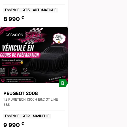
ESSENCE
2015
AUTOMATIQUE
€
8 990
OCCASION
PEUGEOT
2008
1.2 PURETECH 130CH E6.C GT LINE
S&S
ESSENCE
2019
MANUELLE
€
9 990