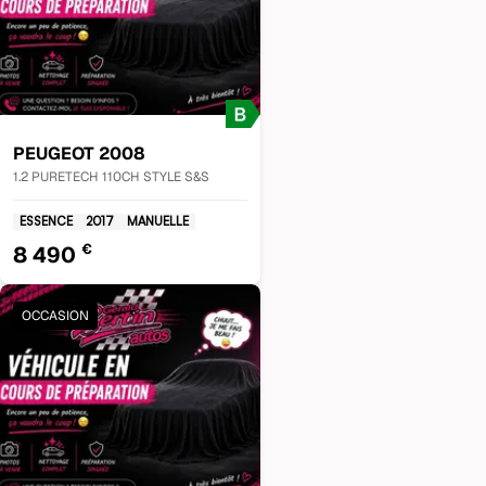
PEUGEOT
2008
1.2 PURETECH 110CH STYLE S&S
ESSENCE
2017
MANUELLE
€
8 490
OCCASION