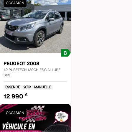
OCCASION
PEUGEOT
2008
1.2 PURETECH 130CH E6.C ALLURE
S&S
ESSENCE
2019
MANUELLE
€
12 990
OCCASION