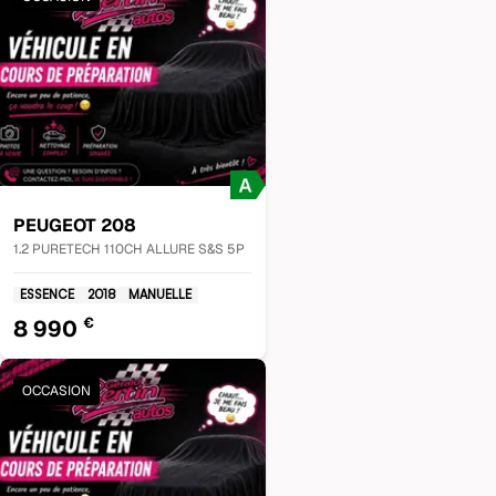
PEUGEOT
208
1.2 PURETECH 110CH ALLURE S&S 5P
ESSENCE
2018
MANUELLE
€
8 990
OCCASION