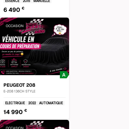
ESSENCE
2015
MANUELLE
€
6 490
OCCASION
PEUGEOT
208
E-208 136CH STYLE
ELECTRIQUE
2022
AUTOMATIQUE
€
14 990
OCCASION