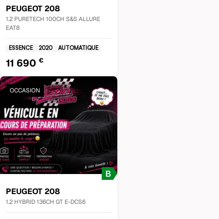
PEUGEOT
208
1.2 PURETECH 100CH S&S ALLURE
EAT8
ESSENCE
2020
AUTOMATIQUE
€
11 690
OCCASION
PEUGEOT
208
1.2 HYBRID 136CH GT E-DCS6