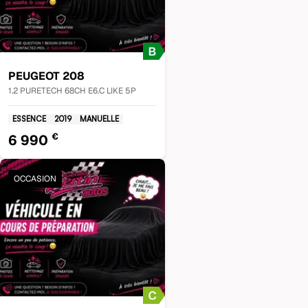
PEUGEOT
208
1.2 PURETECH 68CH E6.C LIKE 5P
ESSENCE
2019
MANUELLE
€
6 990
OCCASION