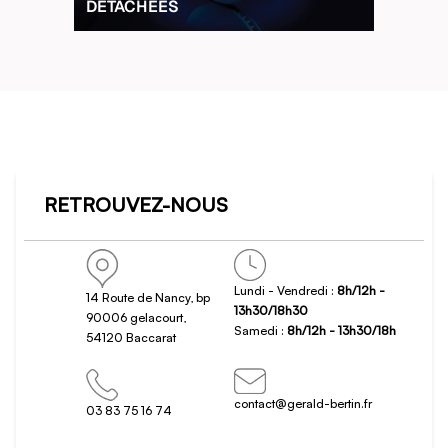
DÉTACHÉES
RETROUVEZ-NOUS
Lundi - Vendredi :
8h/12h -
14 Route de Nancy, bp
13h30/18h30
90006 gelacourt,
Samedi :
8h/12h - 13h30/18h
54120 Baccarat
contact@gerald-bertin.fr
03 83 75 16 74