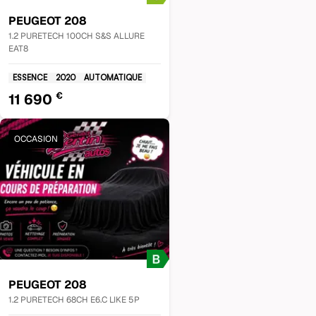
PEUGEOT
208
1.2 PURETECH 100CH S&S ALLURE
EAT8
ESSENCE
2020
AUTOMATIQUE
€
11 690
OCCASION
PEUGEOT
208
1.2 PURETECH 68CH E6.C LIKE 5P